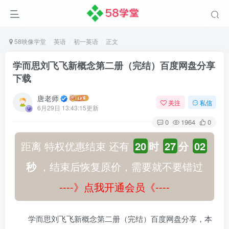
58映像学堂
英语
初一英语
正文
学而思刘飞飞新概念第二册（完结）百度网盘分享
下载
唐老师
关注
私信
6月29日 13:43:15更新
0
1964
0
距离 特权优惠结束 还有
20
时
27
分
02
秒
，结束后恢复原价，需要就不要错过
----》点我开通会员《----
学而思刘飞飞新概念第二册（完结）百度网盘分享，本