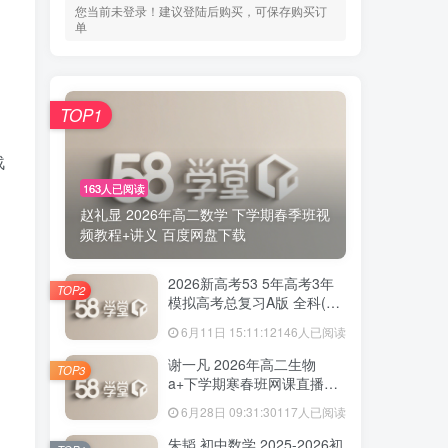
您当前未登录！建议登陆后购买，可保存购买订
单
TOP1
、
战
163人已阅读
赵礼显 2026年高二数学 下学期春季班视
频教程+讲义 百度网盘下载
2026新高考53 5年高考3年
TOP2
模拟高考总复习A版 全科(无
史政)百度网盘下载
6月11日 15:11:12
146人已阅读
谢一凡 2026年高二生物
TOP3
a+下学期寒春班网课直播教
程 百度网盘下载
6月28日 09:31:30
117人已阅读
朱韬 初中数学 2025-2026初