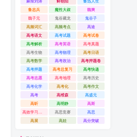
麻辣刘涛
鲜朝阳
鲁迅人生
鲁志兵
魔性大叔
魏爽
魏子元
鬼谷藏龙
鬼谷子
高频词汇
高频考点
高途
高考语文
高考试题
高考试卷
高考解析
高考英语
高考真题
高考生物
高考物理
高考日语
高考数学
高考政治
高考押题卷
高考押题
高考总复习
高考快递
高考志愿
高考地理
高考历史
高考化学
高考化
高考作文
高考
高维森
高盛元
高昕
高明静
高斯
高效学习方法课
高思竞赛
高思
高展
高娃
高分突破