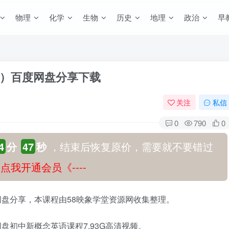
物理
化学
生物
历史
地理
政治
早
）百度网盘分享下载
关注
私信
0
790
0
4
分
46
秒
，结束后恢复原价，需要就不要错过
-》点我开通会员《----
盘分享，本课程由58映象学堂资源网收集整理。
盘初中新概念英语课程7.93G高清视频。