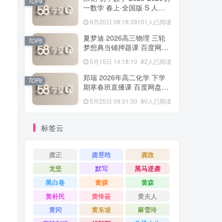
TOP4
一数学 春上·全国版·S 人教
版·A+ 百度网盘下载
6月20日 08:18:39
101人已阅读
夏梦迪 2026高三物理 三轮
TOP5
梦想典当铺押题课 百度网盘
下载
5月15日 14:18:10
82人已阅读
郑瑞 2026年高二化学 下学
TOP6
期寒春班直播课 百度网盘下
载
5月25日 09:31:30
80人已阅读
标签云
龚正
龚昱晗
龚政
龙坚
默写
黑马逆袭
黑白卷
黄骐
黄森
黄朴民
黄怿莜
黄夫人
黄冈
黄东坡
麻雪玲