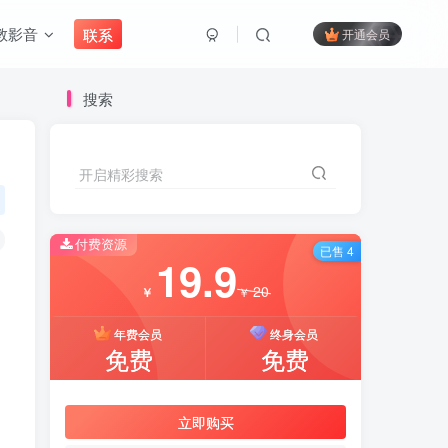
教影音
联系
开通会员
搜索
开启精彩搜索
付费资源
已售 4
19.9
20
￥
￥
年费会员
终身会员
免费
免费
立即购买