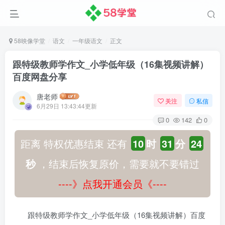
58映像学堂
语文
一年级语文
正文
跟特级教师学作文_小学低年级（16集视频讲解）
百度网盘分享
唐老师
关注
私信
6月29日 13:43:44更新
0
142
0
距离 特权优惠结束 还有
10
时
31
分
24
秒
，结束后恢复原价，需要就不要错过
----》点我开通会员《----
跟特级教师学作文_小学低年级（16集视频讲解）百度