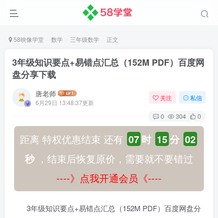
58映像学堂
数学
三年级数学
正文
3年级知识要点+易错点汇总（152M PDF）百度网
盘分享下载
唐老师
关注
私信
6月29日 13:48:37更新
0
304
0
距离 特权优惠结束 还有
07
时
15
分
01
秒
，结束后恢复原价，需要就不要错过
----》点我开通会员《----
3年级知识要点+易错点汇总（152M PDF）百度网盘分