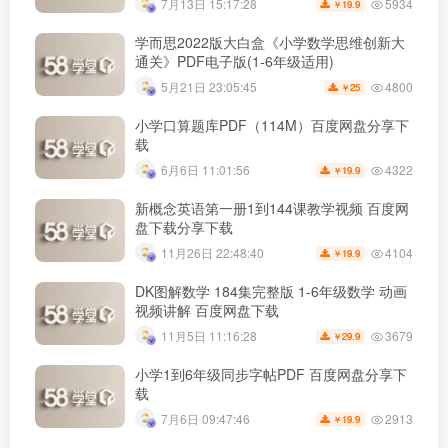
5934
7月13日 15:17:28
19.9
￥
学而思2022版大白盒《小学数学思维创新大
通关》PDF电子版(1-6年级适用)
4800
5月21日 23:05:45
25
￥
小学口算题库PDF（114M）百度网盘分享下
载
4322
6月6日 11:01:56
19.9
￥
新概念英语第一册1到144课教学视频 百度网
盘下载分享下载
4104
11月26日 22:48:40
19.9
￥
DK图解数学 184集完整版 1-6年级数学 动画
视频讲解 百度网盘下载
3679
11月5日 11:16:28
29.9
￥
小学1到6年级同步字帖PDF 百度网盘分享下
载
2913
7月6日 09:47:46
19.9
￥