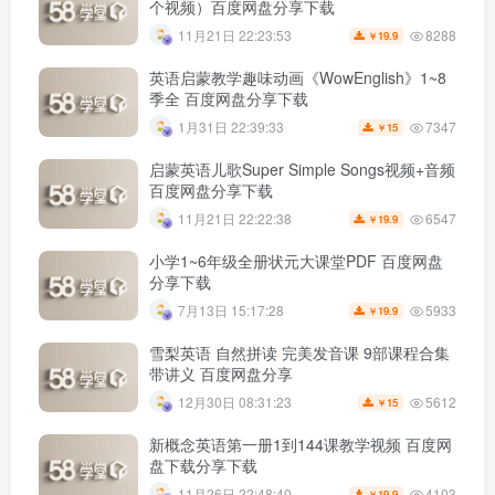
个视频）百度网盘分享下载
8288
11月21日 22:23:53
19.9
￥
英语启蒙教学趣味动画《WowEnglish》1~8
季全 百度网盘分享下载
7347
1月31日 22:39:33
15
￥
启蒙英语儿歌Super Simple Songs视频+音频
百度网盘分享下载
6547
11月21日 22:22:38
19.9
￥
小学1~6年级全册状元大课堂PDF 百度网盘
分享下载
5933
7月13日 15:17:28
19.9
￥
雪梨英语 自然拼读 完美发音课 9部课程合集
带讲义 百度网盘分享
5612
12月30日 08:31:23
15
￥
新概念英语第一册1到144课教学视频 百度网
盘下载分享下载
4103
11月26日 22:48:40
19.9
￥