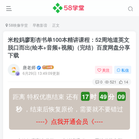
58映像学堂
早教影音
正文
米粒妈廖彩杏书单100本精讲课程：52周地道英文
脱口而出(绘本+音频+视频)（完结）百度网盘分享
下载
唐老师
关注
私信
6月29日 13:49:09更新
0
521
14
距离 特权优惠结束 还有
17
时
49
分
08
秒
，结束后恢复原价，需要就不要错过
----》点我开通会员《----