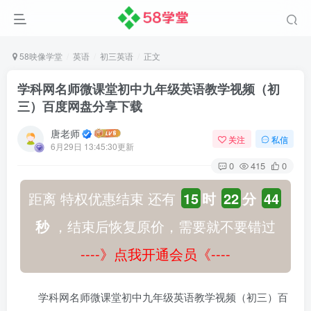
58映像学堂
英语
初三英语
正文
学科网名师微课堂初中九年级英语教学视频（初
三）百度网盘分享下载
唐老师
关注
私信
6月29日 13:45:30更新
0
415
0
距离 特权优惠结束 还有
15
时
22
分
44
秒
，结束后恢复原价，需要就不要错过
----》点我开通会员《----
学科网名师微课堂初中九年级英语教学视频（初三）百