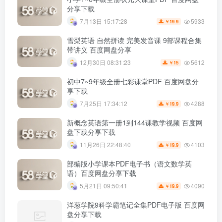
分享下载
5933
7月13日 15:17:28
19.9
￥
雪梨英语 自然拼读 完美发音课 9部课程合集
带讲义 百度网盘分享
5612
12月30日 08:31:23
15
￥
初中7~9年级全册七彩课堂PDF 百度网盘分
享下载
4288
7月25日 17:34:12
19.9
￥
新概念英语第一册1到144课教学视频 百度网
盘下载分享下载
4103
11月26日 22:48:40
19.9
￥
部编版小学课本PDF电子书（语文数学英
语）百度网盘分享下载
4090
5月21日 09:50:41
19.9
￥
洋葱学院9科学霸笔记全集PDF电子版 百度网
盘分享下载