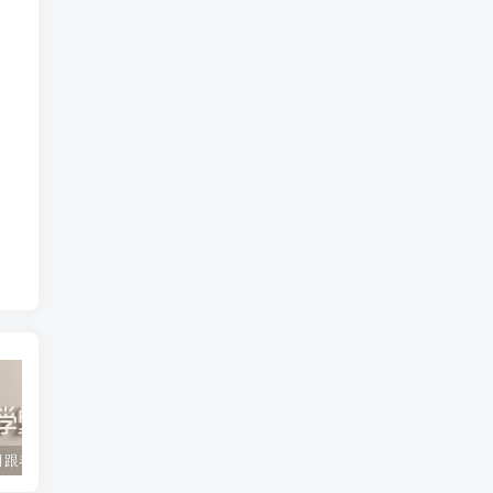
2022年3月跟着书本去旅行 百度网盘分享下载
启蒙英语儿歌Super Simple Songs（1-3共44个视频）百度网盘分享下载
英语启蒙教学趣味动画《WowEnglish》1~8季全 百度网盘分享下载