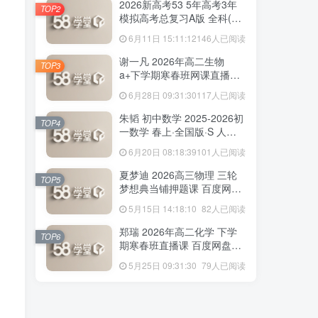
2026新高考53 5年高考3年
TOP2
模拟高考总复习A版 全科(无
史政)百度网盘下载
6月11日 15:11:12
146人已阅读
160人已阅读
赵礼显 2026年高二数学 下学期春季班视
谢一凡 2026年高二生物
TOP3
频教程+讲义 百度网盘下载
a+下学期寒春班网课直播教
程 百度网盘下载
6月28日 09:31:30
117人已阅读
2026新高考53 5年高考3年
TOP2
朱韬 初中数学 2025-2026初
模拟高考总复习A版 全科(无
TOP4
一数学 春上·全国版·S 人教
史政)百度网盘下载
6月11日 15:11:12
146人已阅读
版·A+ 百度网盘下载
6月20日 08:18:39
101人已阅读
谢一凡 2026年高二生物
TOP3
夏梦迪 2026高三物理 三轮
a+下学期寒春班网课直播教
TOP5
梦想典当铺押题课 百度网盘
程 百度网盘下载
6月28日 09:31:30
117人已阅读
下载
5月15日 14:18:10
82人已阅读
朱韬 初中数学 2025-2026初
TOP4
郑瑞 2026年高二化学 下学
一数学 春上·全国版·S 人教
TOP6
期寒春班直播课 百度网盘下
版·A+ 百度网盘下载
6月20日 08:18:39
101人已阅读
载
5月25日 09:31:30
79人已阅读
夏梦迪 2026高三物理 三轮
TOP5
梦想典当铺押题课 百度网盘
下载
5月15日 14:18:10
82人已阅读