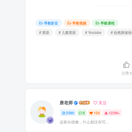
早教影音
早教视频
早教课程
# 英语
# 儿童英语
# Youtube
# 自然拼读动
点赞
8
唐老师
关注
2390
5
124
123W+
这家伙很懒，什么都没有写...