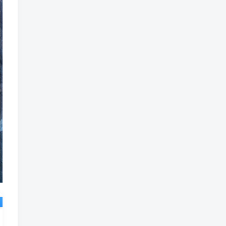
高考解析
高考英语
高考真题
高考生物
高考物理
高考日语
高考数学
高考政治
高考押题卷
高考押题
高考总复习
高考快递
高考志愿
高考地理
高考历史
高考化学
高考化
高考作文
高考
高维森
高盛元
高昕
高明静
高斯
高效学习方法课
高思竞赛
高思
高展
高娃
高分突破
最新更新
姜博杨 2027年高考语文一轮复习网课教程 高三语文 上学期暑假班视频教程 百度网盘下载
1
数心 2027年高考数学一轮复习网课教程 高三数学 上学期暑假班视频教程 百度网盘下载
2
沈嘉柯 2027年高考英语一轮复习网课教程 高三英语 上学期暑假班视频教程 百度网盘下载
3