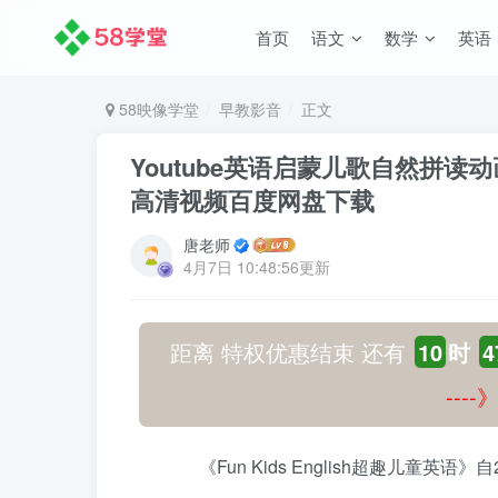
首页
语文
数学
英语
58映像学堂
早教影音
正文
Youtube英语启蒙儿歌自然拼读动画《
高清视频百度网盘下载
唐老师
4月7日 10:48:56更新
距离 特权优惠结束 还有
10
时
4
---
《Fun Kids English超趣儿童英语