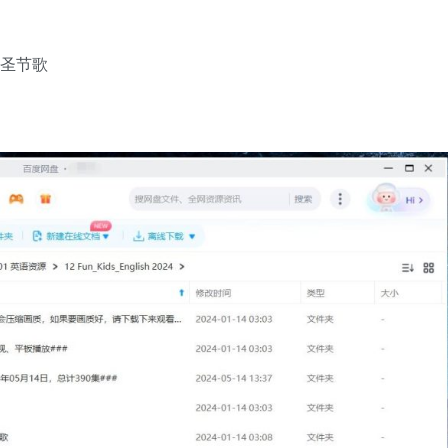
诞万圣节歌