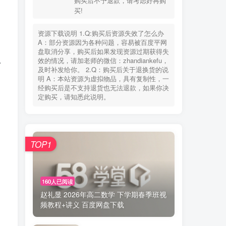
购买后不予退款，请考虑好再购
您当前未登录！建议登陆后购买，可保存购买订
买!
单
资源下载说明 1.Q:购买后资源失效了怎么办
失效联系
老师微信：zhandiankefu
A：部分资源因为各种问题，容易被百度平网
下载方式
百度网盘
盘取消分享，购买后如果发现资源过期获得失
使用环境
手机、电脑、平板+(WPS)
效的情况，请加老师的微信：zhandiankefu，
常
购买说明
此非实物交易，具有可复制性，
及时补发给你。 2.Q：购买后关于退换货的说
购买后不予退款，请考虑好再购
明 A：本站资源为虚拟物品，具有复制性，一
买!
经购买后是不支持退货也无法退款，如果你决
定购买，请知悉此说明。
资源下载说明 1.Q:购买后资源失效了怎么办
A：部分资源因为各种问题，容易被百度平网
盘取消分享，购买后如果发现资源过期获得失
效的情况，请加老师的微信：zhandiankefu，
TOP1
及时补发给你。 2.Q：购买后关于退换货的说
明 A：本站资源为虚拟物品，具有复制性，一
经购买后是不支持退货也无法退款，如果你决
定购买，请知悉此说明。
160人已阅读
赵礼显 2026年高二数学 下学期春季班视
频教程+讲义 百度网盘下载
TOP1