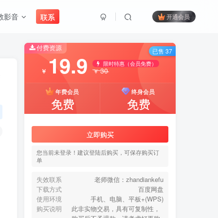
教影音
联系
开通会员
付费资源
搜索
已售 37
19.9
限时特惠（会员免费）
30
￥
￥
开启精彩搜索
年费会员
终身会员
免费
免费
付费资源
已售 37
19.9
立即购买
限时特惠（会员免费）
30
￥
￥
您当前未登录！建议登陆后购买，可保存购买订
单
年费会员
终身会员
免费
免费
失效联系
老师微信：zhandiankefu
下载方式
百度网盘
使用环境
手机、电脑、平板+(WPS)
立即购买
购买说明
此非实物交易，具有可复制性，