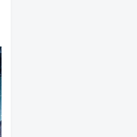
郑瑞 2026年高二化学 下学
TOP6
期寒春班直播课 百度网盘下
载
5月25日 09:31:30
79人已阅读
标签云
龚正
龚昱晗
龚政
龙坚
默写
黑马逆袭
黑白卷
黄骐
黄森
黄朴民
黄怿莜
黄夫人
黄冈
黄东坡
麻雪玲
麻辣刘涛
鲜朝阳
鲁迅人生
鲁志兵
魔性大叔
魏爽
魏子元
鬼谷藏龙
鬼谷子
高频词汇
高频考点
高途
高考语文
高考试题
高考试卷