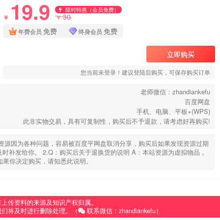
19.9
限时特惠（会员免费）
30
￥
￥
免费
免费
年费会员
终身会员
立即购买
您当前未登录！建议登陆后购买，可保存购买订单
老师微信：zhandiankefu
百度网盘
手机、电脑、平板+(WPS)
此非实物交易，具有可复制性，购买后不予退款，请考虑好再购买!
部分资源因为各种问题，容易被百度平网盘取消分享，购买后如果发现资源过期
u，及时补发给你。 2.Q：购买后关于退换货的说明 A：本站资源为虚拟物品，
如果你决定购买，请知悉此说明。
有上传资料的来源及知识产权归属。
我们将及时进行删除处理。（
联系微信：zhandiankefu）