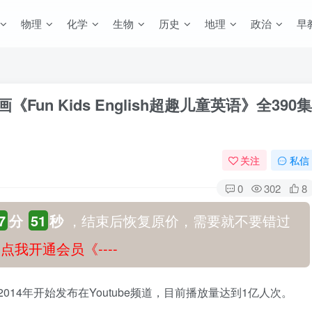
物理
化学
生物
历史
地理
政治
早
Fun Kids English超趣儿童英语》全390集
关注
私信
0
302
8
7
分
50
秒
，结束后恢复原价，需要就不要错过
-》点我开通会员《----
》自2014年开始发布在Youtube频道，目前播放量达到1亿人次。