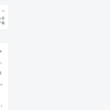
篇
+音
下载
4
91
频
48
集
14