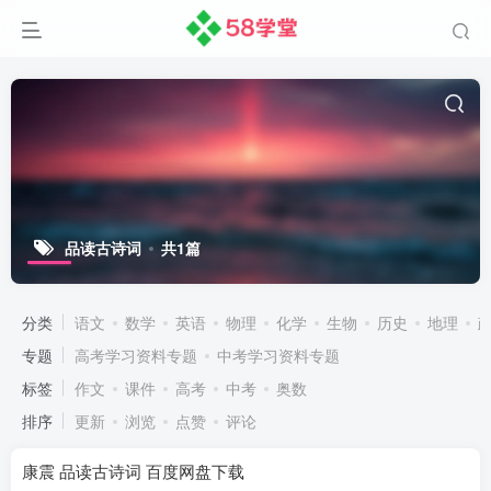
品读古诗词
共1篇
分类
语文
数学
英语
物理
化学
生物
历史
地理
专题
高考学习资料专题
中考学习资料专题
标签
作文
课件
高考
中考
奥数
排序
更新
浏览
点赞
评论
康震 品读古诗词 百度网盘下载