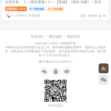
文件目录： ├──周末晨诵 | ├──【晨诵】《诗经·关雎》：关关雎鸠，在河之洲。窈窕淑女，君子好逑.mp3 1.85M | ├──【晨诵】《诗经·关雎》：关关雎鸠，在河之洲。窈窕淑女，君子好逑.pd...
付费资源
19.9
早教视频
百科视频
￥
11月4日 10:36:05
0
513
15
联系我们
网站地图
最新更新
Copyright © 2022 ·
58映象学堂
本网站大部分资料来源于会员上传，除本网站编撰的资料外，版权归上传者所
有，如您发现上传资料侵犯了您的版权，请立刻联系我们并提供证据，我们将
在1个工作日内予以改正。
豫ICP备2021011659号-4
扫码加微信