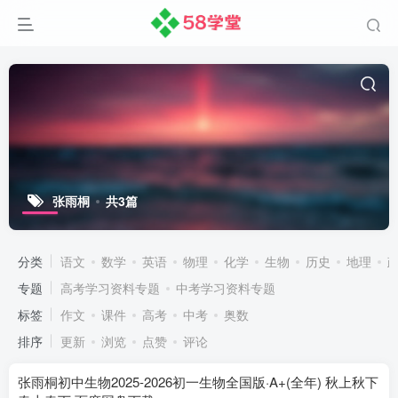
张雨桐
共3篇
分类
语文
数学
英语
物理
化学
生物
历史
地理
专题
高考学习资料专题
中考学习资料专题
标签
作文
课件
高考
中考
奥数
排序
更新
浏览
点赞
评论
张雨桐初中生物2025-2026初一生物全国版·A+(全年) 秋上秋下