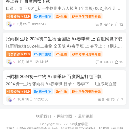
春上春下 百度网盘下载
目录： 春下 001_初一生物期中万人模考 (全国版) 002_长个儿不能全靠钙? 003_吃下去的肉去哪了? 004_身体里的净化器 002_初一生物培训班学习用书-春下-全国版A加-讲义1-正文.pdf 003_初一生物培...
付费资源
12.9
初一生物
生物
中考学习资料专题
￥
5月25日 09:25:47
0
49
12
张雨桐 生物 2024初二生物 全国版 A+春季班 上 百度网盘下载
张雨桐生物 2024初二生物 全国版 A+春季班 上 春季上： 1期末押题课(赠).mp4 2一轮复习-显微镜及细胞结构.mp4 3一轮复习-生物结构层次.mp4 4一轮复习-生物与环境.mp4 5一轮复习-被子植物的一生(...
付费资源
19.9
初二生物
生物
中考学习资料专题
￥
10月16日 12:14:16
0
80
12
张雨桐 2024初一生物 A+春季班 百度网盘打包下载
2024初一生物 张雨桐 A+春季班 目录： 春季下： 1血液与血管_ev_ev.mp4 2心脏与血液循环.mp4 3人体内废物的排出.mp4 4血液循环与泌尿系统综合.mp4 5人体对外界环境的感知.mp4 6人体神经调节_ev_...
付费资源
19.9
初一生物
生物
中考学习资料专题
￥
10月16日 11:30:50
0
75
7
联系我们
网站地图
最新更新
Copyright © 2022 ·
58映象学堂
本网站大部分资料来源于会员上传，除本网站编撰的资料外，版权归上传者所