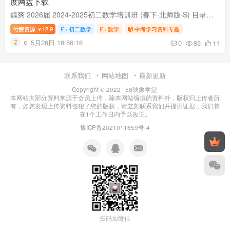
度网盘下载
魏爽 2026届 2024-2025初二数学培训班 (春下·北师版·S) 目录： 1.综合应用课-四边形与最值问题 2.综合应用课-四边形与存在性问题 3.新知探索课元二次方程的概念和解法 4.万人模考讲解 5.新知...
付费资源
12.9
初二数学
数学
中考学习资料专题
￥
5月26日 16:56:16
0
83
11
联系我们
网站地图
最新更新
Copyright © 2022 ·
58映象学堂
本网站大部分资料来源于会员上传，除本网站编撰的资料外，版权归上传者所
有，如您发现上传资料侵犯了您的版权，请立刻联系我们并提供证据，我们将
在1个工作日内予以改正。
豫ICP备2021011659号-4
扫码加微信