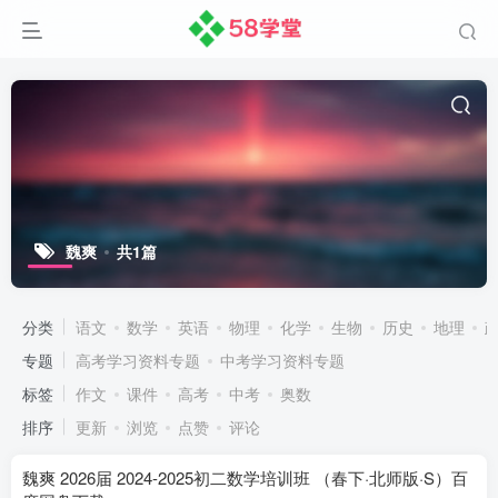
魏爽
共1篇
分类
语文
数学
英语
物理
化学
生物
历史
地理
专题
高考学习资料专题
中考学习资料专题
标签
作文
课件
高考
中考
奥数
排序
更新
浏览
点赞
评论
魏爽 2026届 2024-2025初二数学培训班 （春下·北师版·S）百